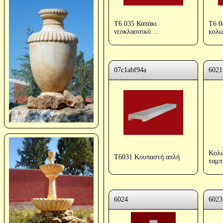
T6 035 Καπάκι
T6 0
νεοκλασσικό ...
κολω
07c1abf94a
6021
Κολώ
T6031 Κουπαστή απλή
ταμπ
6024
6023