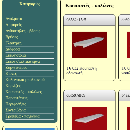
Κατηγορίες
Κουπαστές - κολώνες
Αγάλματα
98582c15c5
da69
Αμφορείς
Ανθοστήλες - βάσεις
Βρύσες
Γλάστρες
Διάφορα
Εκκλησάκια
Εκκλησιαστικά έργα
Ζαρντινιέρες
T6 032 Κουπαστή
T6 0
οδοντωτή
νεοκ
Κίονες
Κολωνάκια μπαλκονιού
Κορνίζες
Κουπαστές - κολώνες
d6f597dfc9
b4aa
Παραστάσεις
Περιφράξεις
Συντριβάνια
Τραπέζια - παγκάκια