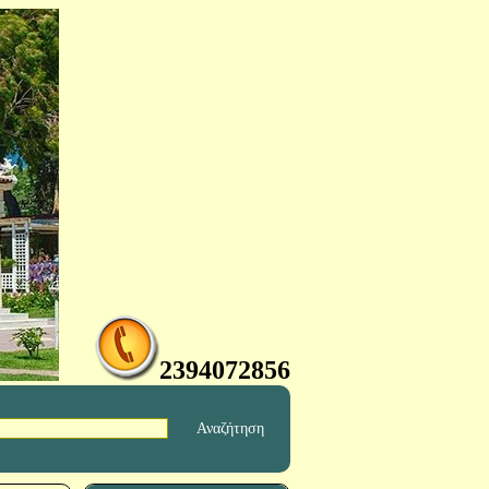
2394072856
Αναζήτηση