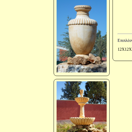
Επιπλέο
12Χ12Χ