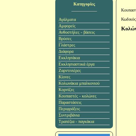
Κατηγορίες
Κουπαστ
Κωδικός
Αγάλματα
Αμφορείς
Κολών
Ανθοστήλες - βάσεις
Βρύσες
Γλάστρες
Διάφορα
Εκκλησάκια
Εκκλησιαστικά έργα
Ζαρντινιέρες
Κίονες
Κολωνάκια μπαλκονιού
Κορνίζες
Κουπαστές - κολώνες
Παραστάσεις
Περιφράξεις
Συντριβάνια
Τραπέζια - παγκάκια