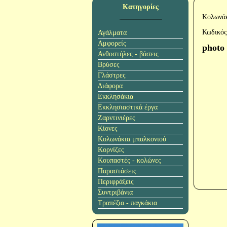
Κατηγορίες
Κολωνάκ
Κωδικός
Αγάλματα
Αμφορείς
photo
Ανθοστήλες - βάσεις
Βρύσες
Γλάστρες
Διάφορα
Εκκλησάκια
Εκκλησιαστικά έργα
Ζαρντινιέρες
Κίονες
Κολωνάκια μπαλκονιού
Κορνίζες
Κουπαστές - κολώνες
Παραστάσεις
Περιφράξεις
Συντριβάνια
Τραπέζια - παγκάκια