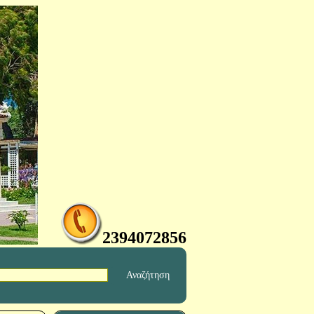
2394072856
Αναζήτηση