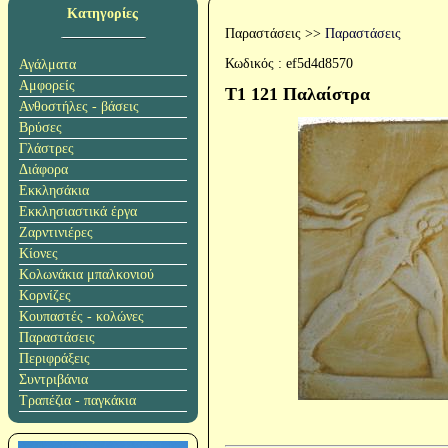
Κατηγορίες
Παραστάσεις
>>
Παραστάσεις
Κωδικός :
ef5d4d8570
Αγάλματα
Αμφορείς
T1 121 Παλαίστρα
Ανθοστήλες - βάσεις
Βρύσες
Γλάστρες
Διάφορα
Εκκλησάκια
Εκκλησιαστικά έργα
Ζαρντινιέρες
Κίονες
Κολωνάκια μπαλκονιού
Κορνίζες
Κουπαστές - κολώνες
Παραστάσεις
Περιφράξεις
Συντριβάνια
Τραπέζια - παγκάκια