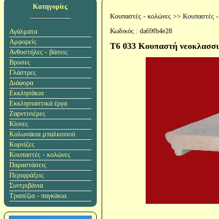
Κατηγορίες
Κουπαστές - κολώνες
>>
Κουπαστές -
Κωδικός :
da69fb4e28
Αγάλματα
Αμφορείς
T6 033 Κουπαστή νεοκλασσ
Ανθοστήλες - βάσεις
Βρύσες
Γλάστρες
Διάφορα
Εκκλησάκια
Εκκλησιαστικά έργα
Ζαρντινιέρες
Κίονες
Κολωνάκια μπαλκονιού
Κορνίζες
Κουπαστές - κολώνες
Παραστάσεις
Περιφράξεις
Συντριβάνια
Τραπέζια - παγκάκια