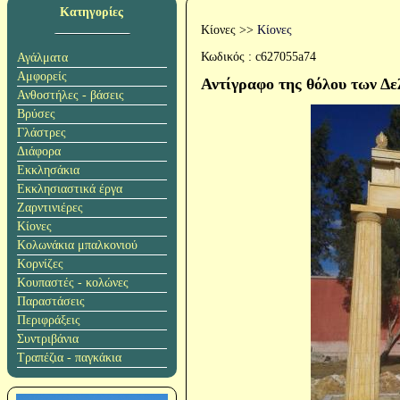
Κατηγορίες
Κίονες
>>
Κίονες
Κωδικός :
c627055a74
Αγάλματα
Αμφορείς
Αντίγραφο της θόλου των Δ
Ανθοστήλες - βάσεις
Βρύσες
Γλάστρες
Διάφορα
Εκκλησάκια
Εκκλησιαστικά έργα
Ζαρντινιέρες
Κίονες
Κολωνάκια μπαλκονιού
Κορνίζες
Κουπαστές - κολώνες
Παραστάσεις
Περιφράξεις
Συντριβάνια
Τραπέζια - παγκάκια