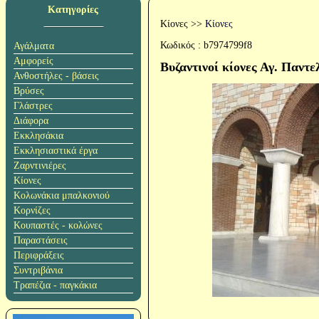
Κατηγορίες
Κίονες
>>
Κίονες
Κωδικός :
b7974799f8
Αγάλματα
Αμφορείς
Βυζαντινοί κίονες Αγ. Παντ
Ανθοστήλες - βάσεις
Βρύσες
Γλάστρες
Διάφορα
Εκκλησάκια
Εκκλησιαστικά έργα
Ζαρντινιέρες
Κίονες
Κολωνάκια μπαλκονιού
Κορνίζες
Κουπαστές - κολώνες
Παραστάσεις
Περιφράξεις
Συντριβάνια
Τραπέζια - παγκάκια