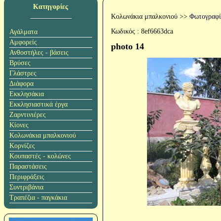
Κατηγορίες
Κολωνάκια μπαλκονιού
>>
Φωτογραφί
Κωδικός :
8ef6663dca
Αγάλματα
Αμφορείς
photo 14
Ανθοστήλες - βάσεις
Βρύσες
Γλάστρες
Διάφορα
Εκκλησάκια
Εκκλησιαστικά έργα
Ζαρντινιέρες
Κίονες
Κολωνάκια μπαλκονιού
Κορνίζες
Κουπαστές - κολώνες
Παραστάσεις
Περιφράξεις
Συντριβάνια
Τραπέζια - παγκάκια