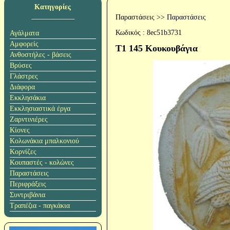
Κατηγορίες
Παραστάσεις
>>
Παραστάσεις
Κωδικός :
8ec51b3731
Αγάλματα
Αμφορείς
T1 145 Κουκουβάγια
Ανθοστήλες - βάσεις
Βρύσες
Γλάστρες
Διάφορα
Εκκλησάκια
Εκκλησιαστικά έργα
Ζαρντινιέρες
Κίονες
Κολωνάκια μπαλκονιού
Κορνίζες
Κουπαστές - κολώνες
Παραστάσεις
Περιφράξεις
Συντριβάνια
Τραπέζια - παγκάκια