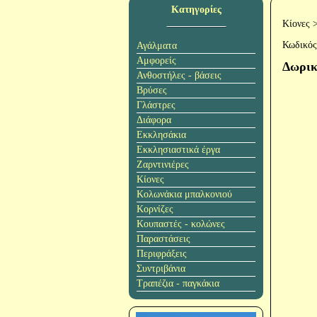
Κατηγορίες
Κίονες
Κωδικός
Αγάλματα
Αμφορείς
Δωρικ
Ανθοστήλες - βάσεις
Βρύσες
Γλάστρες
Διάφορα
Εκκλησάκια
Εκκλησιαστικά έργα
Ζαρντινιέρες
Κίονες
Κολωνάκια μπαλκονιού
Κορνίζες
Κουπαστές - κολώνες
Παραστάσεις
Περιφράξεις
Συντριβάνια
Τραπέζια - παγκάκια