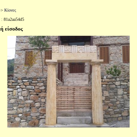
>>
Κίονες
 :
81a2aa54d5
ή είσοδος