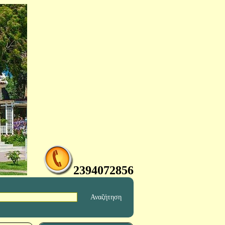
2394072856
Αναζήτηση