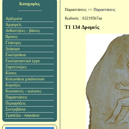
Κατηγορίες
Παραστάσεις
>>
Παραστάσεις
Κωδικός :
632195b7aa
Αγάλματα
Αμφορείς
T1 134 Δρομείς
Ανθοστήλες - βάσεις
Βρύσες
Γλάστρες
Διάφορα
Εκκλησάκια
Εκκλησιαστικά έργα
Ζαρντινιέρες
Κίονες
Κολωνάκια μπαλκονιού
Κορνίζες
Κουπαστές - κολώνες
Παραστάσεις
Περιφράξεις
Συντριβάνια
Τραπέζια - παγκάκια