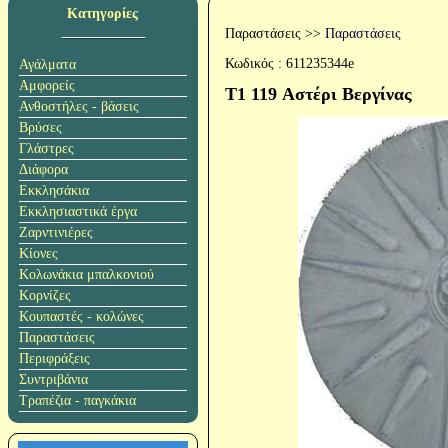
Κατηγορίες
Παραστάσεις
>>
Παραστάσεις
Κωδικός :
611235344e
Αγάλματα
Αμφορείς
T1 119 Αστέρι Βεργίνας
Ανθοστήλες - βάσεις
Βρύσες
Γλάστρες
Διάφορα
Εκκλησάκια
Εκκλησιαστικά έργα
Ζαρντινιέρες
Κίονες
Κολωνάκια μπαλκονιού
Κορνίζες
Κουπαστές - κολώνες
Παραστάσεις
Περιφράξεις
Συντριβάνια
Τραπέζια - παγκάκια