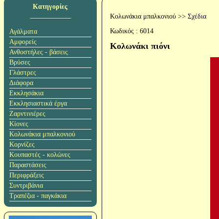
Κατηγορίες
Κολωνάκια μπαλκονιού
>>
Σχέδια
Κωδικός :
6014
Αγάλματα
Αμφορείς
Κολωνάκι πιόνι
Ανθοστήλες - βάσεις
Βρύσες
Γλάστρες
Διάφορα
Εκκλησάκια
Εκκλησιαστικά έργα
Ζαρντινιέρες
Κίονες
Κολωνάκια μπαλκονιού
Κορνίζες
Κουπαστές - κολώνες
Παραστάσεις
Περιφράξεις
Συντριβάνια
Τραπέζια - παγκάκια