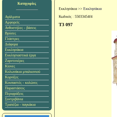
Κατηγορίες
Εκκλησάκια
>>
Εκκλησάκια
Κωδικός :
55033454f4
Αγάλματα
Αμφορείς
T3 097
Ανθοστήλες - βάσεις
Βρύσες
Γλάστρες
Διάφορα
Εκκλησάκια
Εκκλησιαστικά έργα
Ζαρντινιέρες
Κίονες
Κολωνάκια μπαλκονιού
Κορνίζες
Κουπαστές - κολώνες
Παραστάσεις
Περιφράξεις
Συντριβάνια
Τραπέζια - παγκάκια