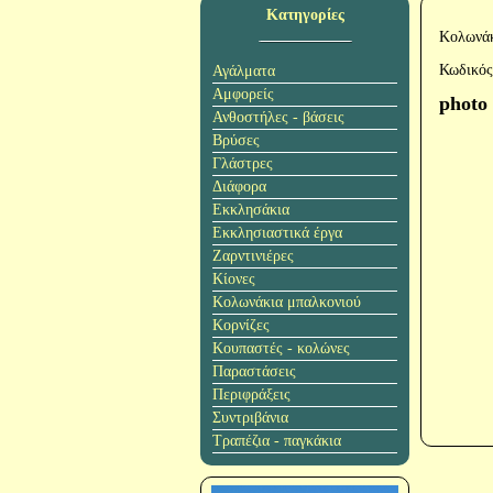
Κατηγορίες
Κολωνάκ
Κωδικός
Αγάλματα
Αμφορείς
photo
Ανθοστήλες - βάσεις
Βρύσες
Γλάστρες
Διάφορα
Εκκλησάκια
Εκκλησιαστικά έργα
Ζαρντινιέρες
Κίονες
Κολωνάκια μπαλκονιού
Κορνίζες
Κουπαστές - κολώνες
Παραστάσεις
Περιφράξεις
Συντριβάνια
Τραπέζια - παγκάκια