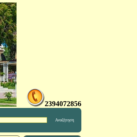
2394072856
Αναζήτηση