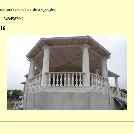
ια μπαλκονιού
>>
Φωτογραφίες
 :
548d5d2fe2
 16