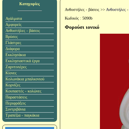
Κατηγορίες
Ανθοστήλες - βάσεις
>>
Ανθοστήλες -
Κωδικός :
5090b
Αγάλματα
Αμφορείς
Φορούσι ιονικό
Ανθοστήλες - βάσεις
Βρύσες
Γλάστρες
Διάφορα
Εκκλησάκια
Εκκλησιαστικά έργα
Ζαρντινιέρες
Κίονες
Κολωνάκια μπαλκονιού
Κορνίζες
Κουπαστές - κολώνες
Παραστάσεις
Περιφράξεις
Συντριβάνια
Τραπέζια - παγκάκια