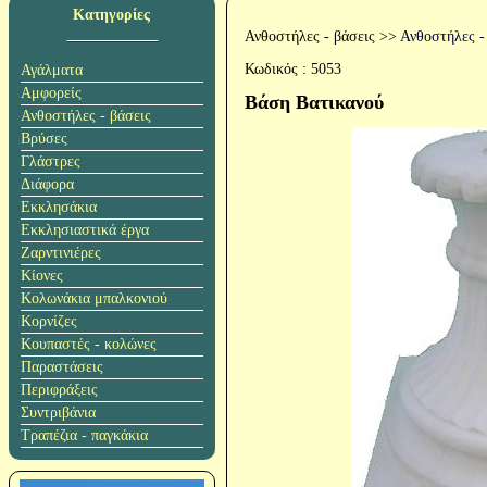
Κατηγορίες
Ανθοστήλες - βάσεις
>>
Ανθοστήλες -
Κωδικός :
5053
Αγάλματα
Αμφορείς
Βάση Βατικανού
Ανθοστήλες - βάσεις
Βρύσες
Γλάστρες
Διάφορα
Εκκλησάκια
Εκκλησιαστικά έργα
Ζαρντινιέρες
Κίονες
Κολωνάκια μπαλκονιού
Κορνίζες
Κουπαστές - κολώνες
Παραστάσεις
Περιφράξεις
Συντριβάνια
Τραπέζια - παγκάκια