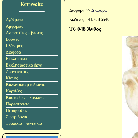
Κατηγορίες
Διάφορα
>>
Διάφορα
Κωδικός :
44a6316b40
Αγάλματα
Αμφορείς
T6 048 Άνθος
Ανθοστήλες - βάσεις
Βρύσες
Γλάστρες
Διάφορα
Εκκλησάκια
Εκκλησιαστικά έργα
Ζαρντινιέρες
Κίονες
Κολωνάκια μπαλκονιού
Κορνίζες
Κουπαστές - κολώνες
Παραστάσεις
Περιφράξεις
Συντριβάνια
Τραπέζια - παγκάκια