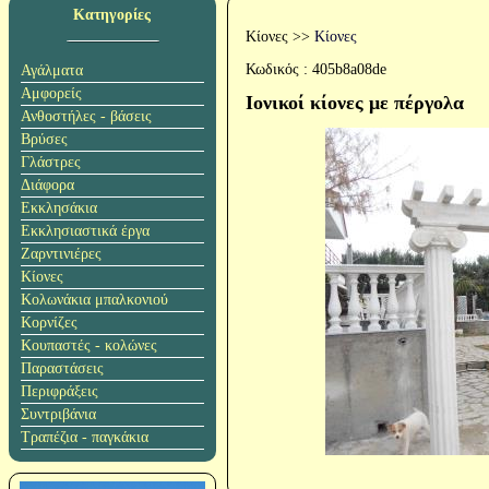
Κατηγορίες
Κίονες
>>
Κίονες
Κωδικός :
405b8a08de
Αγάλματα
Αμφορείς
Ιονικοί κίονες με πέργολα
Ανθοστήλες - βάσεις
Βρύσες
Γλάστρες
Διάφορα
Εκκλησάκια
Εκκλησιαστικά έργα
Ζαρντινιέρες
Κίονες
Κολωνάκια μπαλκονιού
Κορνίζες
Κουπαστές - κολώνες
Παραστάσεις
Περιφράξεις
Συντριβάνια
Τραπέζια - παγκάκια