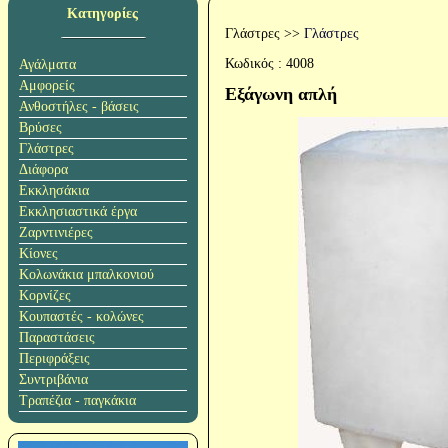
Κατηγορίες
Γλάστρες
>>
Γλάστρες
Κωδικός :
4008
Αγάλματα
Αμφορείς
Εξάγωνη απλή
Ανθοστήλες - βάσεις
Βρύσες
Γλάστρες
Διάφορα
Εκκλησάκια
Εκκλησιαστικά έργα
Ζαρντινιέρες
Κίονες
Κολωνάκια μπαλκονιού
Κορνίζες
Κουπαστές - κολώνες
Παραστάσεις
Περιφράξεις
Συντριβάνια
Τραπέζια - παγκάκια