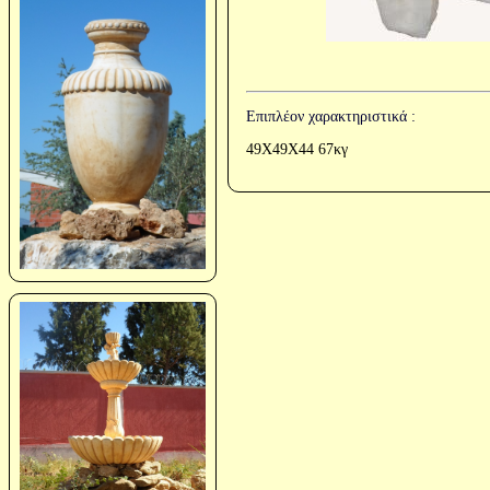
Επιπλέον χαρακτηριστικά :
49Χ49Χ44 67κγ