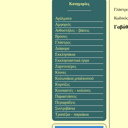
Κατηγορίες
Γλάστρε
Κωδικός
Αγάλματα
Αμφορείς
Γαβάθ
Ανθοστήλες - βάσεις
Βρύσες
Γλάστρες
Διάφορα
Εκκλησάκια
Εκκλησιαστικά έργα
Ζαρντινιέρες
Κίονες
Κολωνάκια μπαλκονιού
Κορνίζες
Κουπαστές - κολώνες
Παραστάσεις
Περιφράξεις
Συντριβάνια
Τραπέζια - παγκάκια