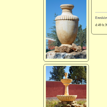
Επιπλέο
d:49 h: