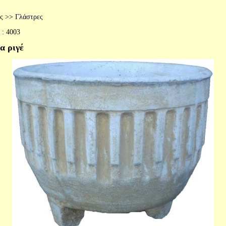
ς
>>
Γλάστρες
 :
4003
α ριγέ