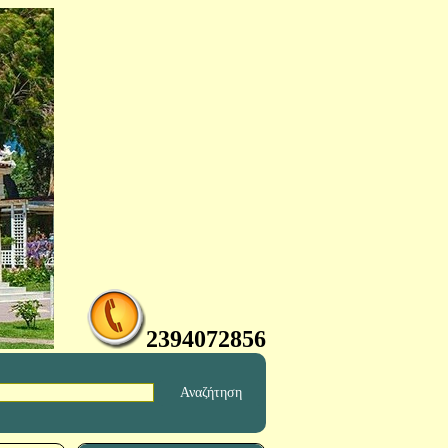
2394072856
Αναζήτηση