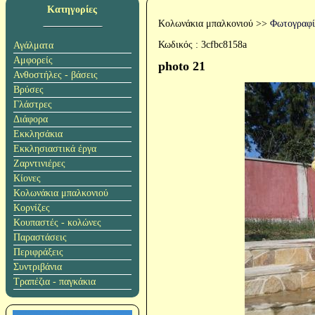
Κατηγορίες
Κολωνάκια μπαλκονιού
>>
Φωτογραφί
Κωδικός :
3cfbc8158a
Αγάλματα
Αμφορείς
photo 21
Ανθοστήλες - βάσεις
Βρύσες
Γλάστρες
Διάφορα
Εκκλησάκια
Εκκλησιαστικά έργα
Ζαρντινιέρες
Κίονες
Κολωνάκια μπαλκονιού
Κορνίζες
Κουπαστές - κολώνες
Παραστάσεις
Περιφράξεις
Συντριβάνια
Τραπέζια - παγκάκια