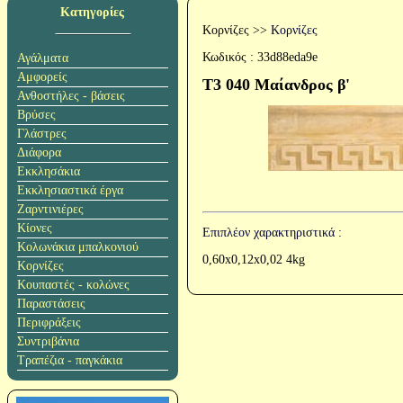
Κατηγορίες
Κορνίζες
>>
Κορνίζες
Κωδικός :
33d88eda9e
Αγάλματα
Αμφορείς
T3 040 Μαίανδρος β'
Ανθοστήλες - βάσεις
Βρύσες
Γλάστρες
Διάφορα
Εκκλησάκια
Εκκλησιαστικά έργα
Ζαρντινιέρες
Κίονες
Επιπλέον χαρακτηριστικά :
Κολωνάκια μπαλκονιού
0,60x0,12x0,02 4kg
Κορνίζες
Κουπαστές - κολώνες
Παραστάσεις
Περιφράξεις
Συντριβάνια
Τραπέζια - παγκάκια