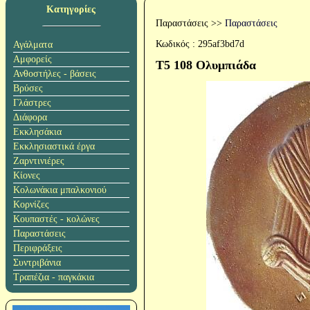
Κατηγορίες
Παραστάσεις
>>
Παραστάσεις
Κωδικός :
295af3bd7d
Αγάλματα
Αμφορείς
T5 108 Ολυμπιάδα
Ανθοστήλες - βάσεις
Βρύσες
Γλάστρες
Διάφορα
Εκκλησάκια
Εκκλησιαστικά έργα
Ζαρντινιέρες
Κίονες
Κολωνάκια μπαλκονιού
Κορνίζες
Κουπαστές - κολώνες
Παραστάσεις
Περιφράξεις
Συντριβάνια
Τραπέζια - παγκάκια