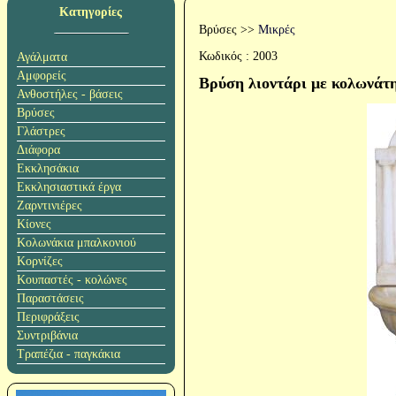
Κατηγορίες
Βρύσες
>>
Μικρές
Κωδικός :
2003
Αγάλματα
Αμφορείς
Βρύση λιοντάρι με κολωνάτ
Ανθοστήλες - βάσεις
Βρύσες
Γλάστρες
Διάφορα
Εκκλησάκια
Εκκλησιαστικά έργα
Ζαρντινιέρες
Κίονες
Κολωνάκια μπαλκονιού
Κορνίζες
Κουπαστές - κολώνες
Παραστάσεις
Περιφράξεις
Συντριβάνια
Τραπέζια - παγκάκια