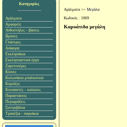
Κατηγορίες
Αγάλματα
>>
Μεγάλα
Κωδικός :
1069
Αγάλματα
Αμφορείς
Καρυάτιδα μεγάλη
Ανθοστήλες - βάσεις
Βρύσες
Γλάστρες
Διάφορα
Εκκλησάκια
Εκκλησιαστικά έργα
Ζαρντινιέρες
Κίονες
Κολωνάκια μπαλκονιού
Κορνίζες
Κουπαστές - κολώνες
Παραστάσεις
Περιφράξεις
Συντριβάνια
Τραπέζια - παγκάκια