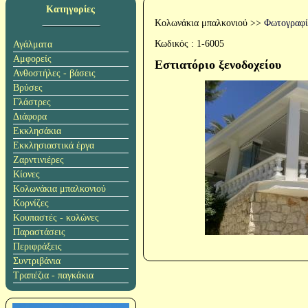
Κατηγορίες
Κολωνάκια μπαλκονιού
>>
Φωτογραφί
Κωδικός :
1-6005
Αγάλματα
Αμφορείς
Εστιατόριο ξενοδοχείου
Ανθοστήλες - βάσεις
Βρύσες
Γλάστρες
Διάφορα
Εκκλησάκια
Εκκλησιαστικά έργα
Ζαρντινιέρες
Κίονες
Κολωνάκια μπαλκονιού
Κορνίζες
Κουπαστές - κολώνες
Παραστάσεις
Περιφράξεις
Συντριβάνια
Τραπέζια - παγκάκια